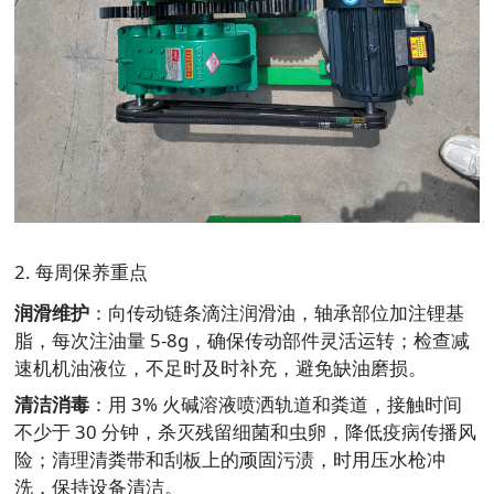
2. 每周保养重点
润滑维护
：向传动链条滴注润滑油，轴承部位加注锂基
脂，每次注油量 5-8g，确保传动部件灵活运转；检查减
速机机油液位，不足时及时补充，避免缺油磨损。
清洁消毒
：用 3% 火碱溶液喷洒轨道和粪道，接触时间
不少于 30 分钟，杀灭残留细菌和虫卵，降低疫病传播风
险；清理清粪带和刮板上的顽固污渍，时用压水枪冲
洗，保持设备清洁。