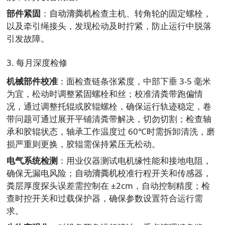
部件紧固
：
自动清粪机
检查主机、转角轮的固定螺栓，
以及牵引绳接头，发现松动及时拧紧，防止运行中脱落
引发故障。
3. 每月深度检修
机械部件校准
：面检查链条张紧度，中部下垂 3-5 毫米
为宜，松动时调整紧固螺栓和丝；校准清粪带跑偏情
况，通过调整托辊或胶辊螺栓，确保运行轨迹稳定，卷
带问题可通过展开平铺清粪带解决，切勿切割；检查轴
承和胶辊状态，轴承工作温度过 60℃时需拆卸清洗，磨
损严重则更换，胶辊需保持紧压无松动。
电气系统检测
：用业仪器测试电机缘性能和接地电阻，
确保无漏电风险；
自动清粪机
校准行程开关和传感器，
粪层厚度探头误差需控制在 ±2cm，自动控制精度；检
查时控开关和过载保护器，确保参数设置符合运行需
求。